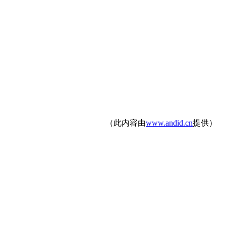
（此内容由
www.andid.cn
提供）