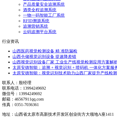
产品质量安全追溯系统
酒类全程追溯系统
一物一码智能工厂系统
RFID溯源系统
追溯营销系统
云码追溯平台系统
行业资讯
山西医药视觉检测设备 精 准防漏检
山西仓储视觉识别设备 提速降差错
山西视觉识别设备厂家 工业生产线视觉检测应用方案解
太原安德智能：追溯 + 视觉识别 + 喷码机 一体化方案服
太原安德智能：视觉识别技术助力山西厂家提升产线检测
联系人：殷经理
联系电话：13994249692
微信号：13994249692
邮箱：46567911qq.com
传真：0351-7036361
地址：山西省太原市高新技术开发区创业街方大领地A座1411