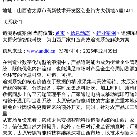
地址：山西省太原市高新技术开发区创业街方大领地A座1411
联系我们
追溯系统案例
当前位置:
首页
>
信息动态
>
行业案例
> 追溯
太原安德智能科技：为山西厂家打造高效追溯系统解决方案
信息来源：
www.andid.cn
| 发布时间：2025年12月09日
在制造业数字化转型的浪潮中，产品追溯能力成为衡量企业管
统，既能优化内部流程，也能满足市场对产品全生命周期溯源
全环节的信息可查、可追、可控。
追溯系统的核心价值在于数据的精 准采集与高效流转。太原
产线的称重、分拣设备，实时采集原料批次、加工时间、质检
数据同步上传至云端管理平台，厂家通过电脑或移动端即可随
相较于通用型追溯系统，太原安德智能科技的方案更注重本地化
避免企业因设备更新带来的额外开支。同时，针对农产品加工等
里”。
从市场反馈来看，搭载太原安德智能科技追溯系统的山西厂家
时，信任度自然大幅提升。此外，在应对行业监管抽查时，厂
未来，太原安德智能科技将继续深耕山西市场，以技术创新为